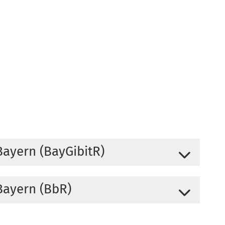
ayern (BayGibitR)
rderung des Aufbaus von gigabitfähigen
Bayern (BbR)
otwendigen Dokumente.