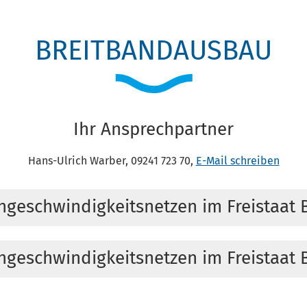
BREITBANDAUSBAU
Ihr Ansprechpartner
Hans-Ulrich Warber, 09241 723 70,
E-Mail schreiben
geschwindigkeitsnetzen im Freistaat B
rderprogramm des Freistaates Bayern gemäß "Richtlinie zur Fö
geschwindigkeitsnetzen im Freistaat 
igabitrichtlinie – BayGibitR)".
tuellen Stand des Förderprozesses und veröffentlichen die n