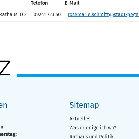
Telefon
E-Mail
Rathaus, D 2
09241 723 50
rosemarie.schmitt@stadt-pegni
en
Sitemap
Aktuelles
:
hr
Was erledige ich wo?
erstag:
Rathaus und Politik