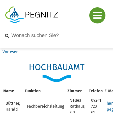
Vorlesen
HOCHBAUAMT
Name
Funktion
Zimmer
Telefon
E-Ma
Neues
09241
Büttner,
har
Fachbereichsleitung
Rathaus,
723
Harald
peg
E 3
61