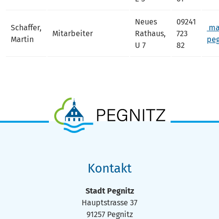
Neues
09241
Schaffer,
mar
Mitarbeiter
Rathaus,
723
Martin
peg
U 7
82
Kontakt
Stadt Pegnitz
Hauptstrasse 37
91257 Pegnitz