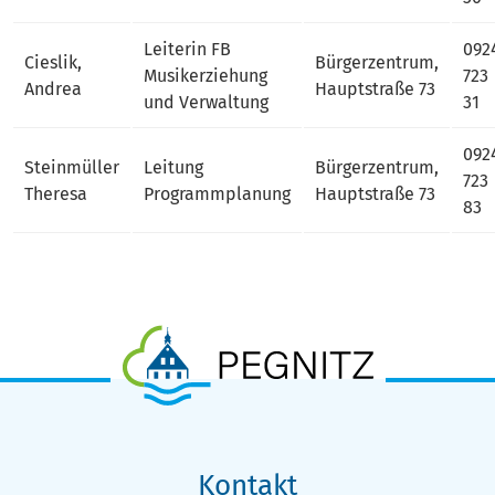
Leiterin FB
092
Cieslik,
Bürgerzentrum,
Musikerziehung
723
Andrea
Hauptstraße 73
und Verwaltung
31
092
Steinmüller
Leitung
Bürgerzentrum,
723
Theresa
Programmplanung
Hauptstraße 73
83
Kontakt