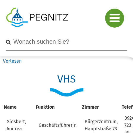
Vorlesen
VHS
Name
Funktion
Zimmer
Tele
092
Giesbert,
Bürgerzentrum,
Geschäftsführerin
723
Andrea
Hauptstraße 73
30