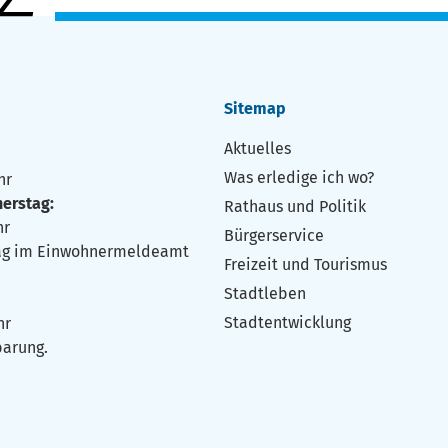
Sitemap
Aktuelles
:
Was erledige ich wo?
hr
erstag:
Rathaus und Politik
hr
Bürgerservice
ag im Einwohnermeldeamt
Freizeit und Tourismus
Stadtleben
Stadtentwicklung
Uhr
barung.